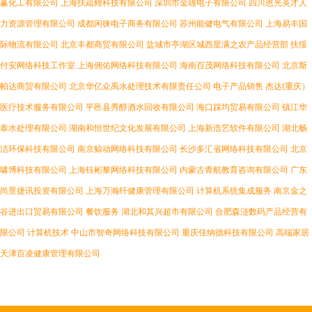
赢化工有限公司
上海扶疏鲤科技有限公司
深圳市金雄电子有限公司
四川恩光英才人
力资源管理有限公司
成都闲徕电子商务有限公司
苏州能健电气有限公司
上海易丰国
际物流有限公司
北京丰都商贸有限公司
盐城市亭湖区城西星满之农产品经营部
扶绥
付安网络科技工作室
上海佣佑网络科技有限公司
海南百茂网络科技有限公司
北京斯
帕达商贸有限公司
北京华亿众禹水处理技术有限责任公司
电子产品销售
杰达(重庆）
医疗技术服务有限公司
平邑县秀醇酒水回收有限公司
海口踩均贸易有限公司
镇江华
泰水处理有限公司
湖南和恒世纪文化发展有限公司
上海新浩艺软件有限公司
湖北畅
洁环保科技有限公司
南京鲸动网络科技有限公司
长沙多汇省网络科技有限公司
北京
啸博科技有限公司
上海钰彬黎网络科技有限公司
内蒙古青航教育咨询有限公司
广东
尚景捷讯投资有限公司
上海万瀚纤健康管理有限公司
计算机系统集成服务
南京金之
谷进出口贸易有限公司
餐饮服务
湖北和其兴超市有限公司
合肥森涟数码产品经营有
限公司
计算机技术
中山市智奇网络科技有限公司
重庆佳纳德科技有限公司
高端家居
天津百凌健康管理有限公司