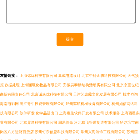
友情链接：
上海弥珑科技有限公司
集成电路设计
北京中科金腾科技有限公司
天气预
报
数据处理
上海澜曦化妆品有限公司
安徽昊泰钢结构活动房有限公司
北京京宝世纪
商贸有限责任公司
北京诚康优科技有限公司
天津艺惠藏文化发展有限公司
技术咨询
海南电影网
浙江青牛投资管理有限公司
郑州辉航机械设备有限公司
杭州如信网络科
技有限公司
软件研发
化学品进出口
上海泰羌软件开发有限公司
技术服务
上海西邑实
业有限公司
北京异逢科技有限公司
周易算命
河北鑫飞管道制造有限公司
哈尔滨市南
岗区八方进财百货店
苏州钉乐信息科技有限公司
常州兴海装饰工程有限公司
苏州恒