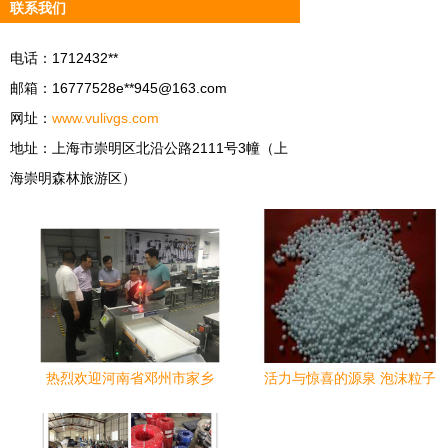
联系我们
电话：1712432**
邮箱：16777528e**
945@163.com
网址：
www.vulivgs.com
地址：上海市崇明区北沿公路2111号3幢（上
海崇明森林旅游区）
热烈欢迎河南省邓州市家乡
活力与惊喜的源泉 泡沫粒子
领导莅临善安公司参观指导
填充玩具热卖促绑点燃童心
工作