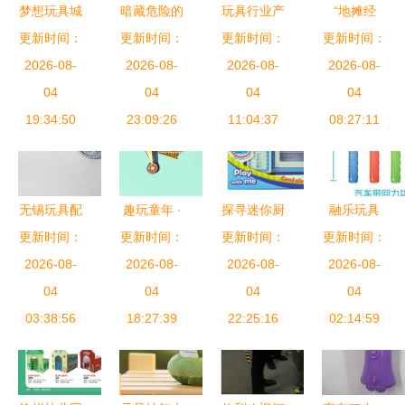
梦想玩具城
暗藏危险的
玩具行业产
“地摊经
孩子们的童
更新时间：
更新时间：
「趣味玩
业链的销售
更新时间：
更新时间：
济”最火的
年梦想工厂
2026-08-
具」 2小时
2026-08-
棋局 数字
2026-08-
2026-08-
几种小摊
04
热销300多
04
化营销与全
04
玩具销售日
04
19:34:50
个，谁在埋
23:09:26
渠道布局
11:04:37
入两千的秘
08:27:11
单？
密
无锡玩具配
趣玩童年 ·
探寻迷你厨
融乐玩具
件直销特卖
更新时间：
义乌市富昌
更新时间：
房芭比批发
更新时间：
更新时间：
2012新品
打造玩具销
2026-08-
风筝厂益智
2026-08-
价格 厂家
2026-08-
新奇特米奇
2026-08-
售新亮点
04
玩具推荐 |
04
直销与外玩
04
泡泡棒，点
04
03:38:56
带娃必入清
18:27:39
具商城渠道
22:25:16
亮童心创意
02:14:59
单
解析
之选