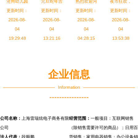
沧州幼儿园
元旦蛇年吉
热烈欢迎河
夜市狂欢，
更新时间：
玩具热潮
祥物引爆市
更新时间：
南省邓州市
更新时间：
清仓特惠！
更新时间：
活动区角娃
2026-08-
场，玩具销
2026-08-
家乡领导莅
2026-08-
大象音乐旋
2026-08-
娃家促销引
04
售迎来年度
04
临善安公司
04
转电动闪光
04
爆玩具销售
19:29:48
13:21:16
高潮
参观指导工
04:28:15
风车，点亮
13:53:38
新高度
作
童年欢乐时
光
企业信息
Information
----------------
公司名称：
上海雷瑞炫电子商务有限
经营范围：
一般项目：互联网销售
公司
（除销售需要许可的商品）；日用百
法人代表：
段顺鹏
货销售；家用电器销售；办公设备销